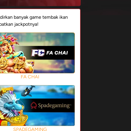
adirkan banyak game tembak ikan
patkan jackpotnya!
FA CHAI
SPADEGAMING