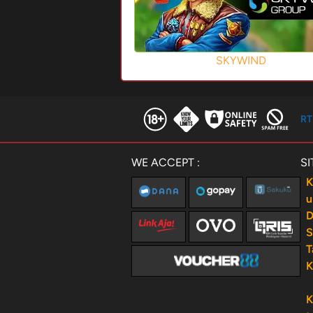
SKYWIND
RT
WE ACCEPT :
SI
u
D
S
T
K