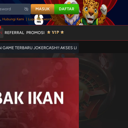
MASUK
DAFTAR
 Hubungi Kami
|
Lupa Password?
N
REFERRAL
PROMOSI
 TERBARU JOKERCASH!! AKSES LINK RESMI KAMI kartupokerauto.us